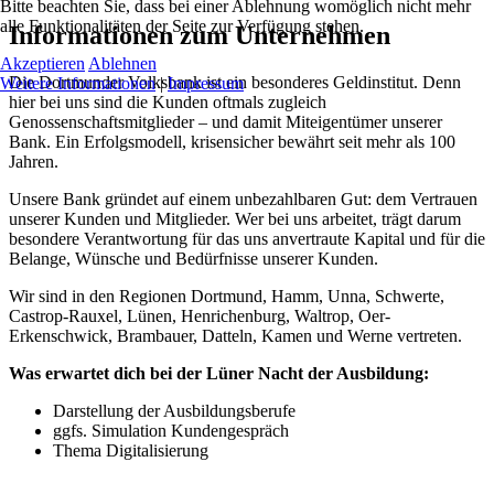
Bitte beachten Sie, dass bei einer Ablehnung womöglich nicht mehr
alle Funktionalitäten der Seite zur Verfügung stehen.
Informationen zum Unternehmen
Akzeptieren
Ablehnen
Die Dortmunder Volksbank ist ein besonderes Geldinstitut. Denn
Weitere Informationen
|
Impressum
hier bei uns sind die Kunden oftmals zugleich
Genossenschaftsmitglieder – und damit Miteigentümer unserer
Bank. Ein Erfolgsmodell, krisensicher bewährt seit mehr als 100
Jahren.
Unsere Bank gründet auf einem unbezahlbaren Gut: dem Vertrauen
unserer Kunden und Mitglieder. Wer bei uns arbeitet, trägt darum
besondere Verantwortung für das uns anvertraute Kapital und für die
Belange, Wünsche und Bedürfnisse unserer Kunden.
Wir sind in den Regionen Dortmund, Hamm, Unna, Schwerte,
Castrop-Rauxel, Lünen, Henrichenburg, Waltrop, Oer-
Erkenschwick, Brambauer, Datteln, Kamen und Werne vertreten.
Was erwartet dich bei der Lüner Nacht der Ausbildung:
Darstellung der Ausbildungsberufe
ggfs. Simulation Kundengespräch
Thema Digitalisierung